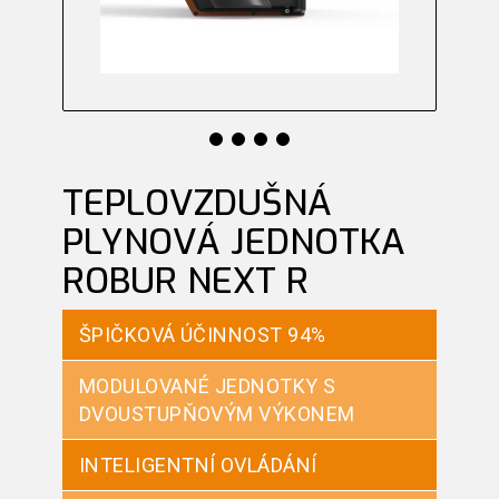
TEPLOVZDUŠNÁ
PLYNOVÁ JEDNOTKA
ROBUR NEXT R
ŠPIČKOVÁ ÚČINNOST 94%
MODULOVANÉ JEDNOTKY S
DVOUSTUPŇOVÝM VÝKONEM
INTELIGENTNÍ OVLÁDÁNÍ