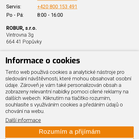
Servis:
+420 800 153 491
Po - Pá:
8:00 - 16:00
ROBUR, s.r.o.
Vintrovna 3g
664 41 Popůvky
Informace o cookies
Produkty
Další info
Tento web používá cookies a analytické nástroje pro
sledování návštěvnosti, které mohou obsahovat osobní
údaje. Zároveň je vám také personalizován obsah a
Průmyslové vytápění hal
Reference
zobrazeny relevantní nabídky pomoci cílené reklamy na
Elektrická tepelná čerpadla
O nás
dalších webech. Kliknutím na tlačítko rozumím,
Plynová tepelná čerpadla
Cookies
souhlasíte s využíváním cookies a předáním údajů o
Kondenzační kotle
Kontakt
chování na webu.
Plynové chillery
Mapa webu
Další informace
Adiabatické chlazení hal
Rozumím a přijímám