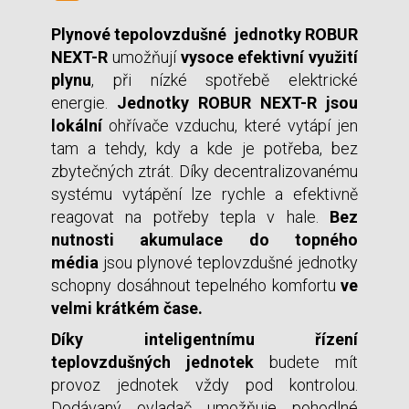
Plynové tepolovzdušné jednotky
ROBUR
NEXT-R
umožňují
vysoce efektivní využití
plynu
, při nízké spotřebě elektrické
energie.
Jednotky ROBUR NEXT-R jsou
lokální
ohřívače vzduchu, které vytápí jen
tam a tehdy, kdy a kde je potřeba, bez
zbytečných ztrát. Díky decentralizovanému
systému vytápění lze rychle a efektivně
reagovat na potřeby tepla v hale.
Bez
nutnosti akumulace do topného
média
jsou plynové teplovzdušné jednotky
schopny dosáhnout tepelného komfortu
ve
velmi krátkém čase.
Díky inteligentnímu řízení
teplovzdušných jednotek
budete mít
provoz jednotek vždy pod kontrolou.
Dodávaný ovladač umožňuje pohodlné