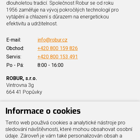
dlouholetou tradicí. Společnost Robur se od roku
1956 zaměřuje na vývoj pokročilých technologií pro
vytápění a chlazení s důrazem na energetickou
efektivitu a udržitelnost.
E-mail:
info@robur.cz
Obchod:
+420 800 159 826
Servis:
+420 800 153 491
Po - Pá:
8:00 - 16:00
ROBUR, s.r.o.
Vintrovna 3g
664 41 Popůvky
Informace o cookies
Produkty
Další info
Tento web používá cookies a analytické nástroje pro
sledování návštěvnosti, které mohou obsahovat osobní
údaje. Zároveň je vám také personalizován obsah a
Průmyslové vytápění hal
Reference