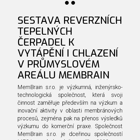
SESTAVA REVERZNÍCH
TEPELNÝCH
ČERPADEL K
VYTÁPĚNÍ I CHLAZENÍ
V PRŮMYSLOVÉM
AREÁLU MEMBRAIN
MemBrain s.r.o. je výzkumná, inženýrsko-
technologická společnost, která svoji
činnost zaměřuje především na výzkum a
inovační aktivity v oblasti membránových
procesů, zejména pak na přenos výsledků
výzkumu do komerční praxe. Společnost
MemBrain s.r.o. je dceřinou společností