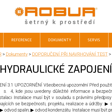
REFERENCE
DOKUMENTY
SERVIS
R
>
Dokumenty
>
DOPORUČENÍ PŘI NAVRHOVÁNÍ TEST
>
HYDRAULICKÉ ZAPOJEN
 3.1 UPOZORNĚNÍ Všeobecná upozornění Před použitím
II s. 4, kde jsou uvedeny důležité informace a bezpečn
talaci Instalace musí být v souladu s právními předpis
ýkajících se bezpečnosti, projektu, realizace a údržby: 
; ▶ odvod spalin; ▶ odvod kondenzátu. Instalace musí být p