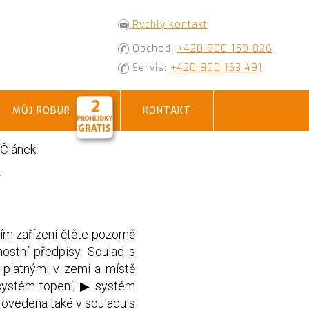
Rychlý kontakt
Obchod:
+420 800 159 826
Servis:
+420 800 153 491
MŮJ ROBUR
KONTAKT
Článek
Í
 zařízení čtěte pozorně
ostní předpisy. Soulad s
y platnými v zemi a místě
▶ systém topení; ▶ systém
rovedena také v souladu s