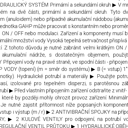
HYDRAULICKÝ SYSTÉM Primární a sekundární okruh ▶ V mn
stém na dvě části, primární a sekundární okruh. Tyto d
m (anuloidem) nebo případně akumulační nádobou (akum
 Jednotka GAHP může pracovat s konstantním nebo promě
m ON / OFF nebo modulaci. Zařízení a komponenty musí bý
lní množství vody Vysoká tepelná setrvačnost přispívá 
tí. Z tohoto důvodu je nutné zabránit velmi krátkým ON
st akumulační nádrže, s dostatečným objemem, použijt
pojení vody na pravé straně, ve spodní části - připojení (
P VODY (topení) (m = směr do systému) ▶ B (= vstup) 1
tky). Hydraulické potrubí a materiály ▶ Použijte potru
así, izolované pro tepelném disperzi, s parotěsnou zá
rubí ▶ Před vlastním připojením zařízení odstraňte z vnitř- 
, které by později mohly ohrozit provoz zařízení. Minimá
Je nutné zajistit přítomnost níže popsaných komponentů 
ro vstup i výstup (m / r) ▶ 2 ANTIVIBRAČNÍ SPOJKY na přípo
Y; ▶ 2 KULOVÉ VENTILY pro odpojení; na potrubí v
 REGULAČNÍ VENTIL PRŮTOKU ▶ 1 HYDRAULICKÉ OBĚ