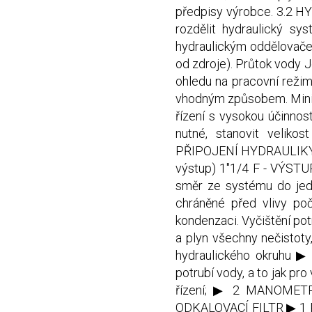
předpisy výrobce. 3.2 
rozdělit hydraulický sy
hydraulickým oddělovače
od zdroje). Průtok vody
ohledu na pracovní reži
vhodným způsobem. Minimá
řízení s vysokou účinnos
nutné, stanovit veliko
PŘIPOJENÍ HYDRAULIKY Při
výstup) 1"1/4 F - VÝSTU
směr ze systému do jedno
chráněné před vlivy poč
kondenzaci. Vyčištění pot
a plyn všechny nečistoty
hydraulického okruhu ▶ 
potrubí vody, a to jak p
řízení; ▶ 2 MANOMETR
ODKALOVACÍ FILTR ▶ 1