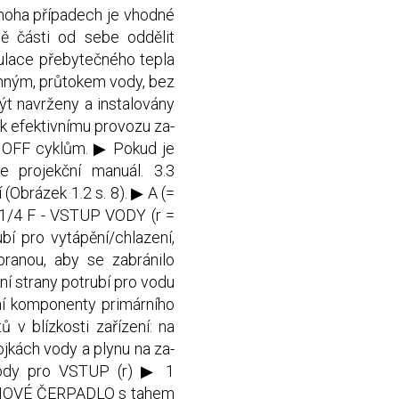
oha případech je vhodné
vě části od sebe oddělit
ulace přebytečného tepla
nným, průtokem vody, bez
t navrženy a instalovány
k efektivnímu provozu za-
 / OFF cyklům. ▶ Pokud je
e projekční manuál. 3.3
Obrázek 1.2 s. 8). ▶ A (=
"1/4 F - VSTUP VODY (r =
bí pro vytápění/chlazení,
branou, aby se zabránilo
ní strany potrubí pro vodu
lní komponenty primárního
v blízkosti zařízení: na
jkách vody a plynu na za-
ody pro VSTUP (r) ▶ 1
HOVÉ ČERPADLO s tahem