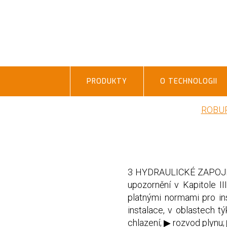
PRODUKTY
O TECHNOLOGII
ROBU
3 HYDRAULICKÉ ZAPOJENÍ
upozornění v Kapitole I
platnými normami pro ins
instalace, v oblastech t
chlazení; ▶ rozvod plynu