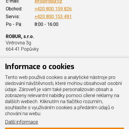
E-mail:
info@robur.cz
Obchod:
+420 800 159 826
Servis:
+420 800 153 491
Po - Pá:
8:00 - 16:00
ROBUR, s.r.o.
Vintrovna 3g
664 41 Popůvky
Informace o cookies
Produkty
Další info
Tento web používá cookies a analytické nástroje pro
sledování návštěvnosti, které mohou obsahovat osobní
údaje. Zároveň je vám také personalizován obsah a
Průmyslové vytápění hal
Reference
zobrazeny relevantní nabídky pomoci cílené reklamy na
Elektrická tepelná čerpadla
O nás
dalších webech. Kliknutím na tlačítko rozumím,
Plynová tepelná čerpadla
Cookies
souhlasíte s využíváním cookies a předáním údajů o
Kondenzační kotle
Kontakt
chování na webu.
Plynové chillery
Mapa webu
Další informace
Adiabatické chlazení hal