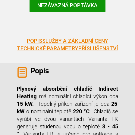
NEZÁVAZNÁ POPTÁVKA
POPIS
SLUŽBY A ZÁKLADNÍ CENY
TECHNICKÉ PARAMETRY
PŘÍSLUŠENSTVÍ
Popis
Plynový absorbční chladič Indirect
Heating
má nominální chladící výkon cca
15 kW.
Tepelný příkon zařízení je cca
25
kW
o nominální teplotě
220 °C
. Chladič se
vyrábí ve dvou variantách. Varianta TK
generuje studenou vodu o teplotě
3 - 45
°.
Varianrta LB je určeno pro aplikace s