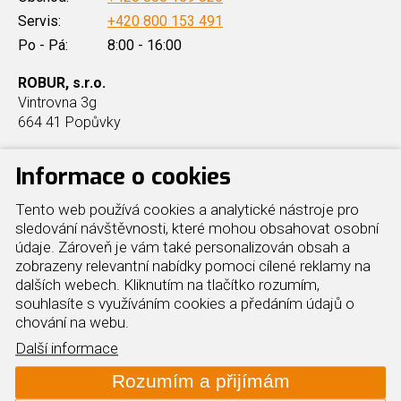
Servis:
+420 800 153 491
Po - Pá:
8:00 - 16:00
ROBUR, s.r.o.
Vintrovna 3g
664 41 Popůvky
Informace o cookies
Produkty
Další info
Tento web používá cookies a analytické nástroje pro
sledování návštěvnosti, které mohou obsahovat osobní
údaje. Zároveň je vám také personalizován obsah a
Průmyslové vytápění hal
Reference
zobrazeny relevantní nabídky pomoci cílené reklamy na
Elektrická tepelná čerpadla
O nás
dalších webech. Kliknutím na tlačítko rozumím,
Plynová tepelná čerpadla
Cookies
souhlasíte s využíváním cookies a předáním údajů o
Kondenzační kotle
Kontakt
chování na webu.
Plynové chillery
Mapa webu
Další informace
Adiabatické chlazení hal
Rozumím a přijímám