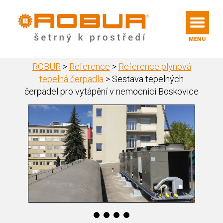
ROBUR
>
Reference
>
Reference plynová
tepelná čerpadla
>
Sestava tepelných
čerpadel pro vytápění v nemocnici Boskovice